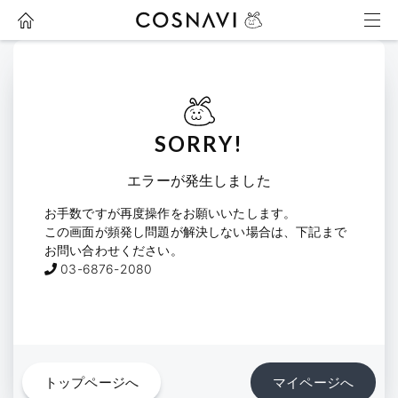
い。
* お申し込み済みのオプションによって現地で料金
がかかるものがございます。（現地で同行参加され
Twitter
LINE
るオプションなど）
いいえ
はい
以上ご確認の上、イベントへの参加人数を1名追加
しますか？
SORRY!
閉じる
エラーが発生しました
いいえ
はい
お手数ですが再度操作をお願いいたします。
この画面が頻発し問題が解決しない場合は、下記まで
お問い合わせください。
03-6876-2080
トップページへ
マイページへ