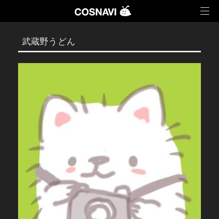
い。
* お申し込み済みのオプションによって現地で料金
がかかるものがございます。（現地で同行参加され
Twitter
LINE
るオプションなど）
いいえ
はい
武蔵野うどん
以上ご確認の上、イベントへの参加人数を1名追加
しますか？
閉じる
いいえ
はい