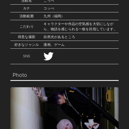
活動名
こっぺ
カナ
コッぺ
活動範囲
九州（福岡）
キャラクターや作品の空気感を大切にしなが
こだわり
ら、物語を感じられる一枚を目指しています。
得意な撮影
自然光があるところ
好きなジャンル
漫画、ゲーム
SNS
Photo