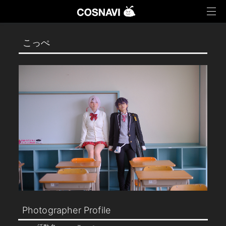
い。
* お申し込み済みのオプションによって現地で料金
がかかるものがございます。（現地で同行参加され
Twitter
LINE
るオプションなど）
いいえ
はい
こっぺ
以上ご確認の上、イベントへの参加人数を1名追加
しますか？
閉じる
いいえ
はい
Photographer Profile